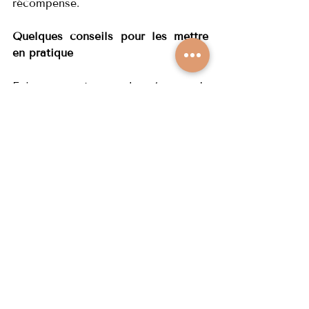
récompense. 
Quelques conseils pour les mettre 
en pratique
Faire en sorte que les 4 accords 
deviennent une habitude ne se fait 
pas en une semaine. Nous avons, 
pendant toute notre vie, intégrer 
des schémas qui ne sont pas 
forcément des accords positifs. 
Pour mettre en pratique ces 4 
mantras, je préconise de les mettre 
en pratique un à la fois. Ainsi, 
pendant une semaine essayez 
d'avoir la parole impeccable. Puis la 
deuxième semaine, prêtez attention 
à ne pas faire de suppositions. 
Parfois, variez. Décidez pendant une 