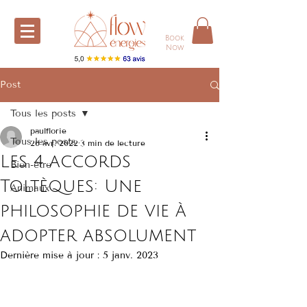
Book
Now
Post
Tous les posts
paulflorie
Tous les posts
26 avr. 2022
3 min de lecture
Les 4 accords
Bien-être
Toltèques: Une
Animaux
philosophie de vie à
adopter absolument
Dernière mise à jour :
5 janv. 2023