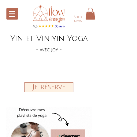
Book
Now
Yin et Viniyin Yoga
- avec Joy -
Chaque mercredi, retrouvez-moi (Joy)
à la Villa Yoga pour 2 cours de yoga:
ViniYin et Yin Yoga
Je réserve