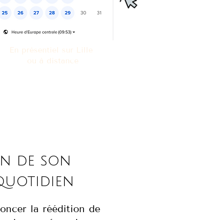
En présentiel sur
Lille
ou à distance
in de son
quotidien
noncer la réédition de