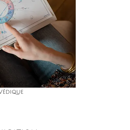
strologie
Védique