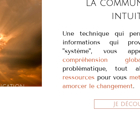
La commun
intui
Une technique qui pe
informations qui pro
"système", vous app
compréhension globa
problématique, tout a
ressources
pour vous
met
amorcer le changement
.
cation
tive
Je déco