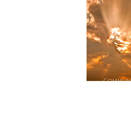
Communi
intui