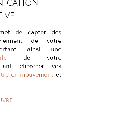
ication
tive
rmet de capter des
viennent de votre
ortant ainsi une
le
de votre
llant chercher vos
tre en mouvement
et
uvre