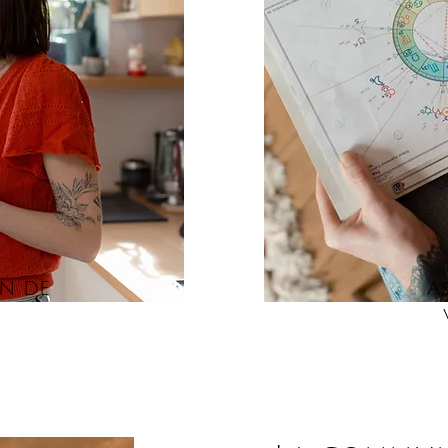
ON DE
A
N